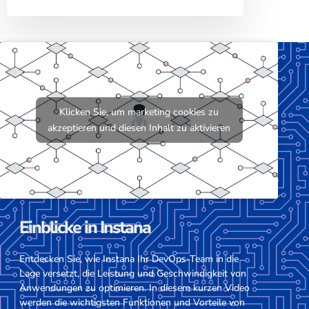
Klicken Sie, um marketing cookies zu
akzeptieren und diesen Inhalt zu aktivieren
Einblicke in Instana
Entdecken Sie, wie Instana Ihr DevOps-Team in die
Lage versetzt, die Leistung und Geschwindigkeit von
Anwendungen zu optimieren. In diesem kurzen Video
werden die wichtigsten Funktionen und Vorteile von