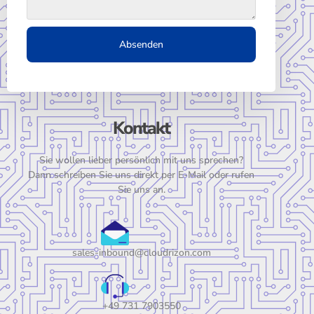
Absenden
Kontakt
Sie wollen lieber persönlich mit uns sprechen?
Dann schreiben Sie uns direkt per E-Mail oder rufen
Sie uns an.
sales-inbound@cloudrizon.com
+49 731 7903550