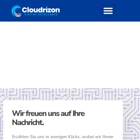
Gemeinsam entwickeln
wir Ihre Observability
Strategie
Lassen Sie uns gemeinsam besprechen, wie wir
Ihre Observability-Strategie verbessern können.
Füllen Sie das untenstehende Formular aus, und
einer unserer Lösungsarchitekten wird sich mit
Ihnen in Verbindung setzen, um die perfekte
Instana-Konfiguration für Ihr Unternehmen zu
finden.
Wir freuen uns auf Ihre
Nachricht.
Erzählen Sie uns in wenigen Klicks, wobei wir Ihnen