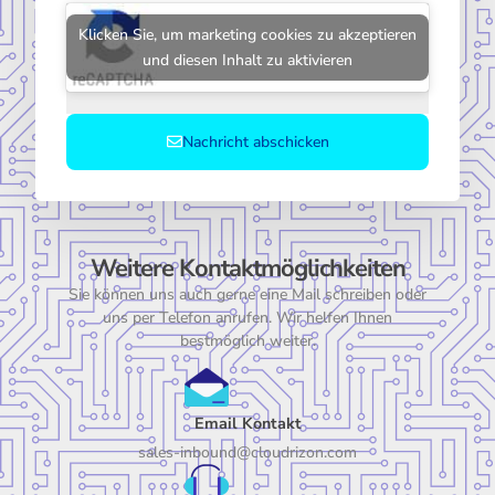
Klicken Sie, um marketing cookies zu akzeptieren
und diesen Inhalt zu aktivieren
Nachricht abschicken
Weitere Kontaktmöglichkeiten
Sie können uns auch gerne eine Mail schreiben oder
uns per Telefon anrufen. Wir helfen Ihnen
bestmöglich weiter.
Email Kontakt
sales-inbound@cloudrizon.com