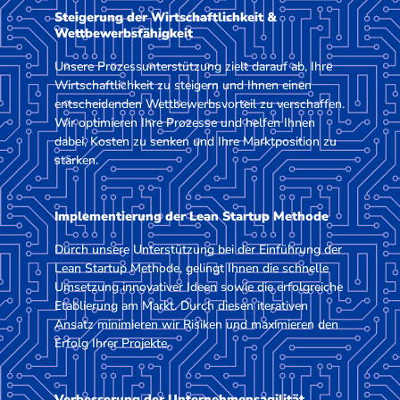
Steigerung der Wirtschaftlichkeit &
Wettbewerbsfähigkeit
Unsere Prozessunterstützung zielt darauf ab, Ihre
Wirtschaftlichkeit zu steigern und Ihnen einen
entscheidenden Wettbewerbsvorteil zu verschaffen.
Wir optimieren Ihre Prozesse und helfen Ihnen
dabei, Kosten zu senken und Ihre Marktposition zu
stärken.
Implementierung der Lean Startup Methode
Durch unsere Unterstützung bei der Einführung der
Lean Startup Methode, gelingt Ihnen die schnelle
Umsetzung innovativer Ideen sowie die erfolgreiche
Etablierung am Markt. Durch diesen iterativen
Ansatz minimieren wir Risiken und maximieren den
Erfolg Ihrer Projekte.
Verbesserung der Unternehmensagilität