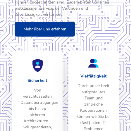
Kunden zugeschnitten sind. Zudem bieten wir einen
erstklassigen Service, der Vertrauen und
Zuverlässigkeit verkörpert.
Mehr über uns erfahren
Vielfältigkeit
Sicherheit
Durch unser breit
Von
aufgestelltes
verschlüsselten
Team und
Datenübertragungen
zahlreiche
bis hin zu
Kooperationen
sicheren
können wir Sie bei
Architekturen –
(fast) allen IT-
wir garantieren,
Problemen