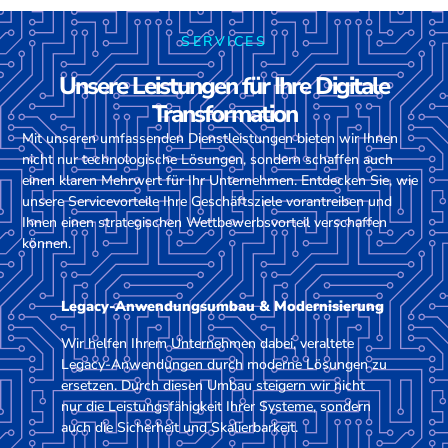
SERVICES
Unsere Leistungen für Ihre Digitale
Transformation
Mit unseren umfassenden Dienstleistungen bieten wir Ihnen
nicht nur technologische Lösungen, sondern schaffen auch
einen klaren Mehrwert für Ihr Unternehmen. Entdecken Sie, wie
unsere Servicevorteile Ihre Geschäftsziele vorantreiben und
Ihnen einen strategischen Wettbewerbsvorteil verschaffen
können.
Legacy-Anwendungsumbau & Modernisierung
Wir helfen Ihrem Unternehmen dabei, veraltete
Legacy-Anwendungen durch moderne Lösungen zu
ersetzen. Durch diesen Umbau steigern wir nicht
nur die Leistungsfähigkeit Ihrer Systeme, sondern
auch die Sicherheit und Skalierbarkeit.