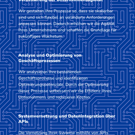
Wir gestalten Ihre Prozesse so, dass sie skalierbar
sind und sich flexibel an veränderte Anforderungen
anpassen können. Dadurch erhöhen wir die Agilität
Ihres Unternehmens und schaffen die Grundlage für
zukünftiges Wachstum.
Analyse und Optimierung von
Geschäftsprozessen
Wir analysieren Ihre bestehenden
Geschäftsprozesse und identifizieren
Optimierungspotenziale. Durch die Optimierung
dieser Prozesse verbessern wir die Effizienz Ihres
Unternehmens und reduzieren Kosten.
Systemvernetzung und Datenintegration über
APIs
Die Vernetzung Ihrer Systeme mithilfe von APIs