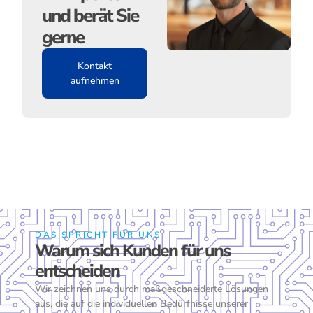
und berät Sie
gerne
Kontakt
aufnehmen
DAS SPRICHT FÜR UNS
Warum sich Kunden für uns
entscheiden
Wir zeichnen uns durch maßgeschneiderte Lösungen
aus, die auf die individuellen Bedürfnisse unserer