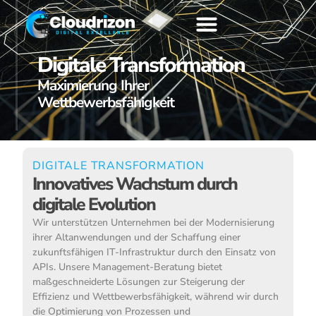
Digitale Transformation
Maximierung Ihrer
Wettbewerbsfähigkeit
DIGITALE TRANSFORMATION
Innovatives Wachstum durch
digitale Evolution
Wir unterstützen Unternehmen bei der Modernisierung
ihrer Altanwendungen und der Schaffung einer
zukunftsfähigen IT-Infrastruktur durch den Einsatz von
APIs. Unsere Management-Beratung bietet
maßgeschneiderte Lösungen zur Steigerung der
Effizienz und Wettbewerbsfähigkeit, während wir durch
die Optimierung von Prozessen und