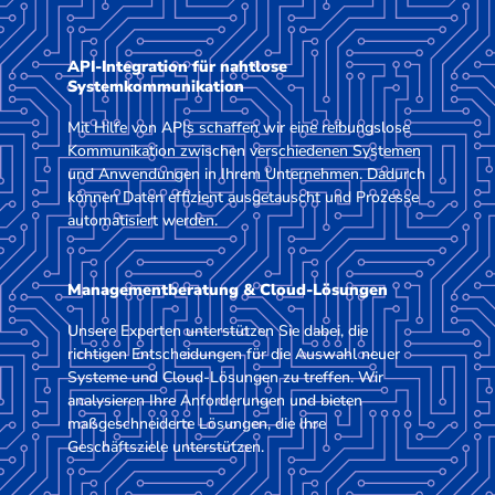
API-Integration für nahtlose
Systemkommunikation
Mit Hilfe von APIs schaffen wir eine reibungslose
Kommunikation zwischen verschiedenen Systemen
und Anwendungen in Ihrem Unternehmen. Dadurch
können Daten effizient ausgetauscht und Prozesse
automatisiert werden.
Managementberatung & Cloud-Lösungen
Unsere Experten unterstützen Sie dabei, die
richtigen Entscheidungen für die Auswahl neuer
Systeme und Cloud-Lösungen zu treffen. Wir
analysieren Ihre Anforderungen und bieten
maßgeschneiderte Lösungen, die Ihre
Geschäftsziele unterstützen.